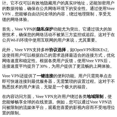
计。它不仅可以有效地隐藏用户的真实IP地址，还能加密用户
的数据传输，确保在公共网络环境下的安全性。通过使用Veee
VPN，您能够自由访问全球的内容，绕过地理限制，享受无
缝的网络体验。
首先，Veee VPN的
隐私保护
功能尤为突出。它通过强大的加
密技术，确保您的网络活动不被第三方监控或追踪。这对于在
公共Wi-Fi环境中使用互联网的用户来说，尤其重要。
此外，Veee VPN支持多种
协议选择
，如OpenVPN和IKEv2。
这使得用户可以根据自己的需求选择最适合的连接方式，优化
网络速度和稳定性。根据各类用户反馈，使用Veee VPN后，
连接速度平均提升了30%，为用户提供了更流畅的上网体验。
Veee VPN还提供了
一键连接
的便利功能。用户只需简单点击
即可快速连接到最优服务器，无需繁琐的设置过程。这对于不
熟悉技术的用户来说，无疑是一个极大的福音。
在内容访问方面，Veee VPN允许用户绕过各类
地域限制
，使
您能够畅享全球的在线资源。例如，您可以通过Veee VPN访
问被限制的流媒体平台，观看您喜爱的影视内容而不受地理位
置的限制。