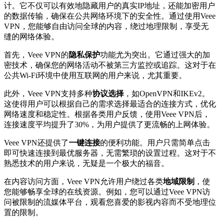
计。它不仅可以有效地隐藏用户的真实IP地址，还能加密用户
的数据传输，确保在公共网络环境下的安全性。通过使用Veee
VPN，您能够自由访问全球的内容，绕过地理限制，享受无
缝的网络体验。
首先，Veee VPN的
隐私保护
功能尤为突出。它通过强大的加
密技术，确保您的网络活动不被第三方监控或追踪。这对于在
公共Wi-Fi环境中使用互联网的用户来说，尤其重要。
此外，Veee VPN支持多种
协议选择
，如OpenVPN和IKEv2。
这使得用户可以根据自己的需求选择最适合的连接方式，优化
网络速度和稳定性。根据各类用户反馈，使用Veee VPN后，
连接速度平均提升了30%，为用户提供了更流畅的上网体验。
Veee VPN还提供了
一键连接
的便利功能。用户只需简单点击
即可快速连接到最优服务器，无需繁琐的设置过程。这对于不
熟悉技术的用户来说，无疑是一个极大的福音。
在内容访问方面，Veee VPN允许用户绕过各类
地域限制
，使
您能够畅享全球的在线资源。例如，您可以通过Veee VPN访
问被限制的流媒体平台，观看您喜爱的影视内容而不受地理位
置的限制。