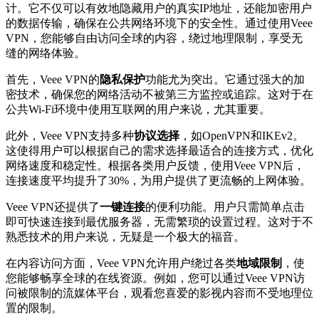
计。它不仅可以有效地隐藏用户的真实IP地址，还能加密用户
的数据传输，确保在公共网络环境下的安全性。通过使用Veee
VPN，您能够自由访问全球的内容，绕过地理限制，享受无
缝的网络体验。
首先，Veee VPN的
隐私保护
功能尤为突出。它通过强大的加
密技术，确保您的网络活动不被第三方监控或追踪。这对于在
公共Wi-Fi环境中使用互联网的用户来说，尤其重要。
此外，Veee VPN支持多种
协议选择
，如OpenVPN和IKEv2。
这使得用户可以根据自己的需求选择最适合的连接方式，优化
网络速度和稳定性。根据各类用户反馈，使用Veee VPN后，
连接速度平均提升了30%，为用户提供了更流畅的上网体验。
Veee VPN还提供了
一键连接
的便利功能。用户只需简单点击
即可快速连接到最优服务器，无需繁琐的设置过程。这对于不
熟悉技术的用户来说，无疑是一个极大的福音。
在内容访问方面，Veee VPN允许用户绕过各类
地域限制
，使
您能够畅享全球的在线资源。例如，您可以通过Veee VPN访
问被限制的流媒体平台，观看您喜爱的影视内容而不受地理位
置的限制。